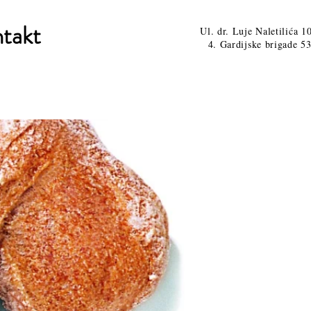
takt
Ul. dr. Luje Naletilića 1
4. Gardijske brigade 53