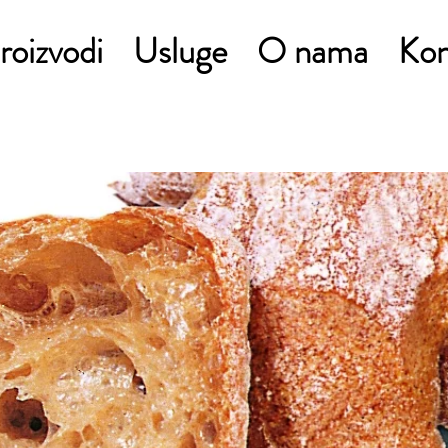
roizvodi
Usluge
O nama
Kon