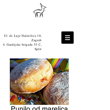
Ul. dr. Luje Naletilića 10,
Zagreb
4. Gardijske brigade 53 C,
Split
Punilo od marelica