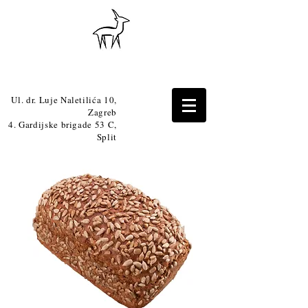
Ul. dr. Luje Naletilića 10,
Zagreb
4. Gardijske brigade 53 C,
Split