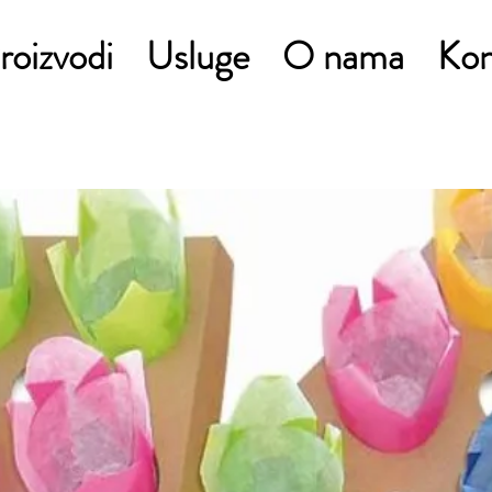
roizvodi
Usluge
O nama
Kon