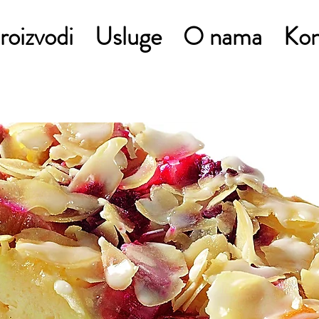
roizvodi
Usluge
O nama
Kon