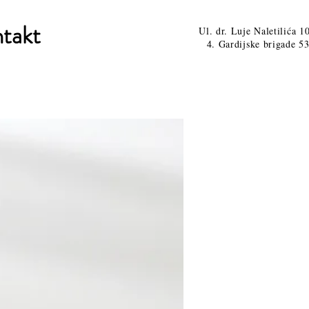
takt
Ul. dr. Luje Naletilića 1
4. Gardijske brigade 53