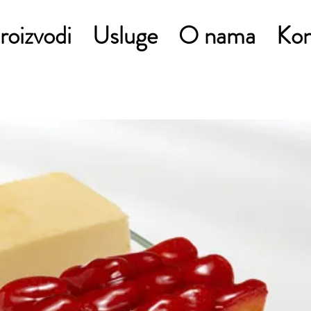
roizvodi
Usluge
O nama
Kon