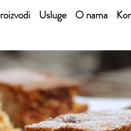
roizvodi
Usluge
O nama
Kon