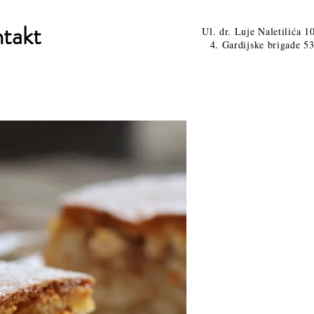
takt
Ul. dr. Luje Naletilića 1
4. Gardijske brigade 53