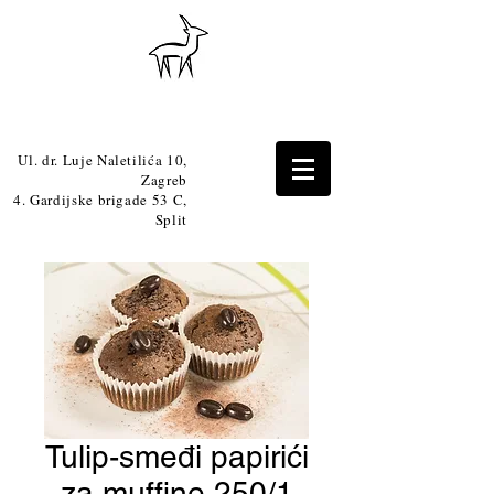
Ul. dr. Luje Naletilića 10,
Zagreb
4. Gardijske brigade 53 C,
Split
Tulip-smeđi papirići
za muffine 250/1