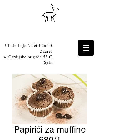
Ul. dr. Luje Naletilića 10,
Zagreb
4. Gardijske brigade 53 C,
Split
Papirići za muffine
680/1